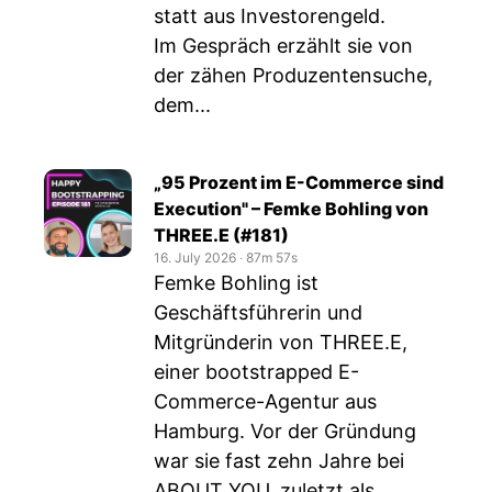
statt aus Investorengeld.
Im Gespräch erzählt sie von
der zähen Produzentensuche,
dem...
„95 Prozent im E-Commerce sind
Execution" – Femke Bohling von
THREE.E (#181)
16. July 2026
‧
87m 57s
Femke Bohling ist
Geschäftsführerin und
Mitgründerin von THREE.E,
einer bootstrapped E-
Commerce-Agentur aus
Hamburg. Vor der Gründung
war sie fast zehn Jahre bei
ABOUT YOU, zuletzt als