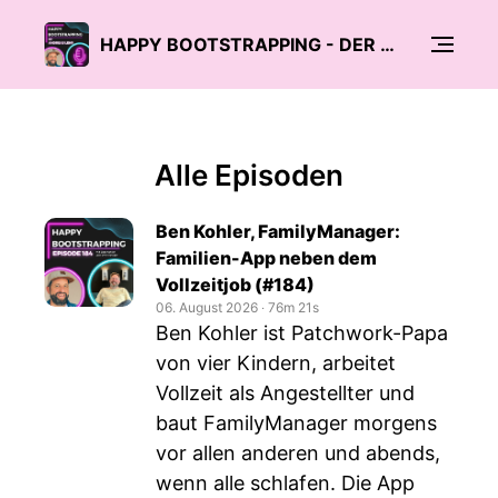
HAPPY BOOTSTRAPPING - DER PODCAST FÜR GRÜNDER:INNEN UND BOOTSTRAPPER
Alle Episoden
Ben Kohler, FamilyManager:
Familien-App neben dem
Vollzeitjob (#184)
06. August 2026
‧
76m 21s
Ben Kohler ist Patchwork-Papa
von vier Kindern, arbeitet
Vollzeit als Angestellter und
baut FamilyManager morgens
vor allen anderen und abends,
wenn alle schlafen. Die App