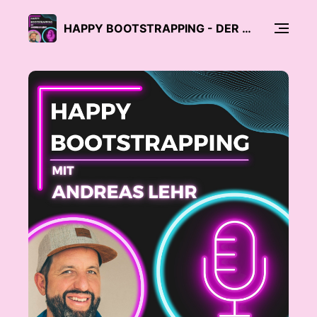
HAPPY BOOTSTRAPPING - DER PODCAST FÜR GRÜNDER:INNEN UND BOOTSTRAPPER