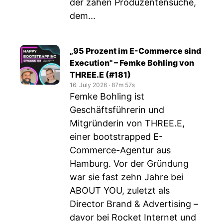
der zähen Produzentensuche,
dem...
„95 Prozent im E-Commerce sind
Execution" – Femke Bohling von
THREE.E (#181)
16. July 2026
‧
87m 57s
Femke Bohling ist
Geschäftsführerin und
Mitgründerin von THREE.E,
einer bootstrapped E-
Commerce-Agentur aus
Hamburg. Vor der Gründung
war sie fast zehn Jahre bei
ABOUT YOU, zuletzt als
Director Brand & Advertising –
davor bei Rocket Internet und