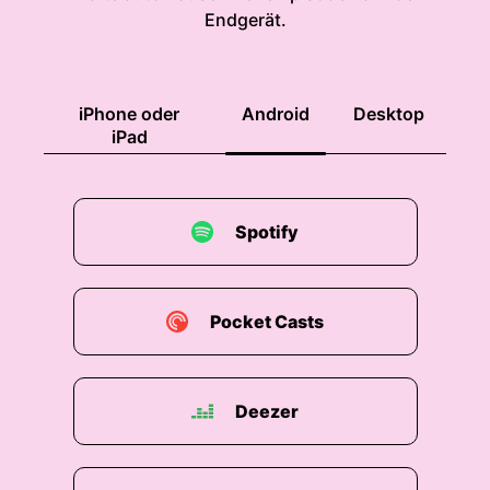
bullsabbing.de slash Werbung eine kleine
Endgerät.
Landingpage wo du mal schauen kannst wer
schon alles her ja als Partner am Start war und
was ihnen das gebracht hat.
iPhone oder
Android
Desktop
00:01:46: so Und jetzt wünsche ich dir ganz viel
iPad
Spaß mit der Folge Mit Karl, Tim und mir!
00:01:52: Guten Morgen, Karl und guten Morgen.
Spotify
00:01:54: Tim.
00:01:54: herzlich willkommen bei Heavy
Pocket Casts
Bootstrapping.
00:01:57: Guten
Deezer
00:01:58: Morgen Andreas!
00:02:00: Ja super gerne also.