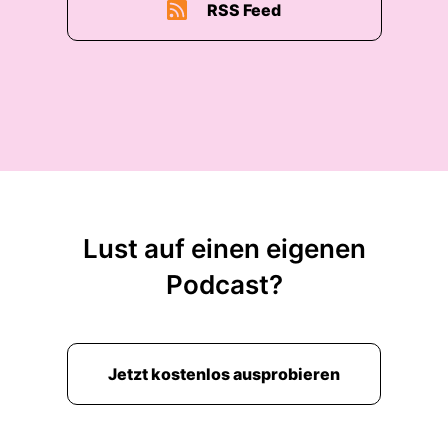
RSS Feed
00:02:01: wir haben ja jetzt erst auch uns
vorgespräch gehabt und kurzfristig die
Aufnahme ausgemacht.
00:02:05: von daher vielen Dank fürs
Spontanität.
00:02:08: Könnt ihr mal erzählen wo sitzt er
aktuell?
Lust auf einen eigenen
00:02:12: Und mit was beschäftigt ihr euch den
Podcast?
ganzen Tag?
00:02:15: Momentan gerade bei mir zu Hause in
der rechten Wohnung.
Jetzt kostenlos ausprobieren
00:02:19: Genau, ich bin der Timbitten,
siebenzwanzig Jahre alt und sitze hier in Köln.