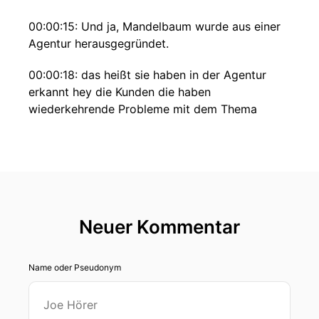
00:00:15: Und ja, Mandelbaum wurde aus einer
Agentur herausgegründet.
00:00:18: das heißt sie haben in der Agentur
erkannt hey die Kunden die haben
wiederkehrende Probleme mit dem Thema
suche in online shops und haben dann
angefangenen Produkt zu bauen Und dann eine
Ausgründung vorgenommen, wie so was
ablaufen kann.
00:00:32: Er fährst Sie jetzt gleich im Podcast.
Neuer Kommentar
00:00:35: Technisch ist das Ganze ganz
interessant, gelöst auf jeden Fall und wer sich
Name oder Pseudonym
mal anschauen kann, wie das Ganze funktioniert
– jetzt auch während dem Podcast hören!