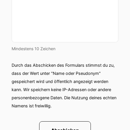
Andy:
Das fand ich sehr interessant, weil man
muss ja auch ein bisschen vertrauen.
Andy:
Ja, und der Venni ist natürlich 24x7 da.
Deshalb ein Riesenvorteil für viele
Mindestens 10 Zeichen
Andy:
E-Commerce-Unternehmen, gerade in so
Stoßzeiten wie Black Friday und Co.
Durch das Abschicken des Formulars stimmst du zu,
Andy:
Fand ich ganz interessant.
dass der Wert unter "Name oder Pseudonym"
gespeichert wird und öffentlich angezeigt werden
Andy:
Ja, Leon und das Team von Venni
arbeitet bewusst remote und international,
kann. Wir speichern keine IP-Adressen oder andere
personenbezogene Daten. Die Nutzung deines echten
Andy:
finanziert sich aktuell noch parallel durch
Namens ist freiwillig.
E-Commerce-Beratung,
Andy:
weil Venni gibt es erst seit einem Jahr.